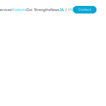
ervices
Products
Our Strengths
News
JA
/
EN
Contact